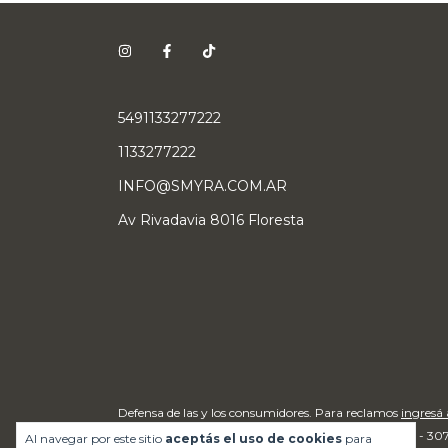
5491133277222
1133277222
INFO@SMYRA.COM.AR
Av Rivadavia 8016 Floresta
Defensa de las y los consumidores. Para reclamos
ingresá 
Copyright Taller Smyra - 307
Al navegar por este sitio
aceptás el uso de cookies
para