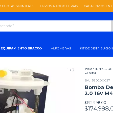
OTAS SIN INTERES
ENVIOS A TODO EL PAIS
CABA ENVIOS EN EL DI
EQUIPAMIENTO BRACCO
ALFOMBRAS
KIT DE DISTRIBUCIÓN
Inicio
>
INYECCION
1
/
3
Original
SKU:
580200027
Bomba De 
2.0 16v M4
$192.998,00
$174.998,