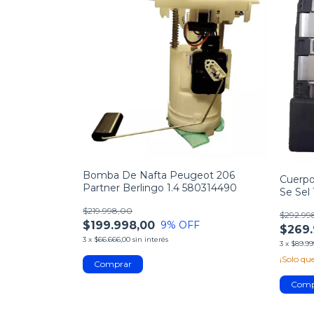
Bomba De Nafta Peugeot 206
Cuerpo
Partner Berlingo 1.4 580314490
Se Sel
$219.998,00
$292.99
$199.998,00
9
% OFF
$269.
3
x
$66.666,00
sin interés
3
x
$89.99
¡Solo q