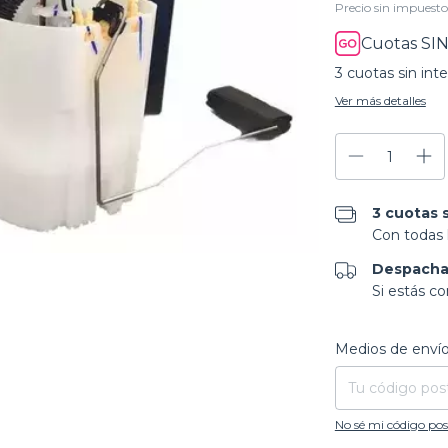
Precio sin impuest
Cuotas SIN
3
cuotas sin int
Ver más detalles
3 cuotas s
Con todas l
Despacha
Si estás c
Entregas para el CP
Medios de enví
No sé mi código pos