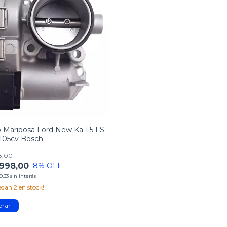
 Mariposa Ford New Ka 1.5 I S
 105cv Bosch
8,00
998,00
8
% OFF
9,33
sin interés
uedan
2
en stock!