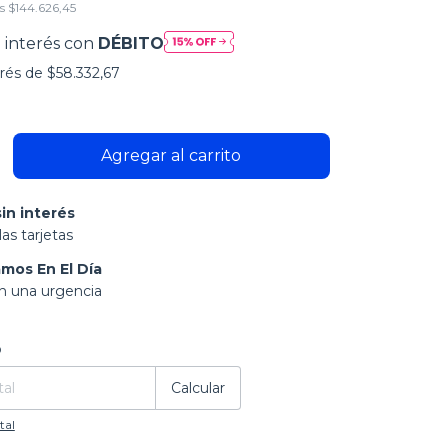
os
$144.626,45
 interés con
DÉBITO
erés de
$58.332,67
in interés
as tarjetas
mos En El Día
on una urgencia
:
Cambiar CP
o
Calcular
tal