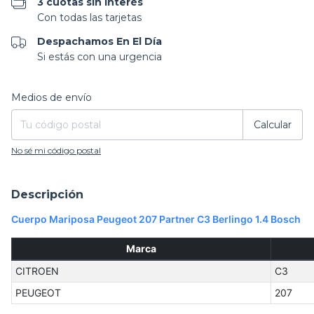
3 cuotas sin interés
Con todas las tarjetas
Despachamos En El Día
Si estás con una urgencia
Entregas para el CP:
Cambiar CP
Medios de envío
Calcular
No sé mi código postal
Descripción
Cuerpo Mariposa Peugeot 207 Partner C3 Berlingo 1.4 Bosch
Marca
CITROEN
C3
PEUGEOT
207