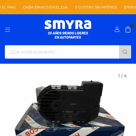
CABA ENVIOS EN EL DIA
3 CUOTAS SIN INTERES
ENVIOS A TODO
0
1
/
4