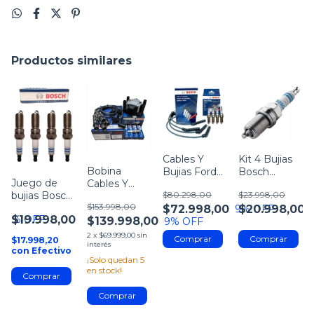
Productos similares
Cables Y
Kit 4 Bujias
Bobina
Bujias Ford
Bosch
Juego de
Cables Y
Fiesta 1.6 16v
Volkswagen
$80.298,00
$23.998,00
bujias Bosch
Bujias Vw
2011 2012
/ Peugeot
$153.998,00
para Ford
$72.998,00
Fox Suran
$20.998,00
9
% OFF
2013 2014
/Chevrolet
9
% OFF
$19.998,00
$139.998,00
9
% OFF
Voyage
2015
/Renault
Saveiro Bora
/Fiat y mas
2
x
$69.999,00
sin
$17.998,20
interés
2.0
con
Efectivo
¡Solo quedan
5
en stock!