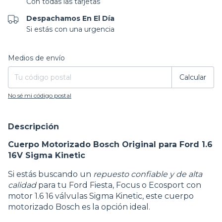
Con todas las tarjetas
Despachamos En El Día
Si estás con una urgencia
Entregas para el CP:
Cambiar CP
Medios de envío
Calcular
No sé mi código postal
Descripción
Cuerpo Motorizado Bosch Original para Ford 1.6
16V Sigma Kinetic
Si estás buscando un
repuesto confiable y de alta
calidad
para tu Ford Fiesta, Focus o Ecosport con
motor 1.6 16 válvulas Sigma Kinetic, este cuerpo
motorizado Bosch es la opción ideal.