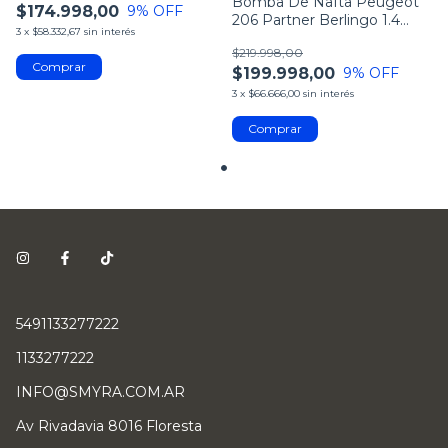
Bomba De Nafta Peugeot
$174.998,00
9
% OFF
206 Partner Berlingo 1.4
3
x
$58.332,67
sin interés
580314490
$219.998,00
$199.998,00
9
% OFF
3
x
$66.666,00
sin interés
5491133277222
1133277222
INFO@SMYRA.COM.AR
Av Rivadavia 8016 Floresta