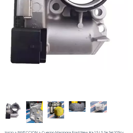
Inicio
>
INYECCION
>
Cuerpo Mariposa Ford New Ka 1.5 I S Se Sel 105cv