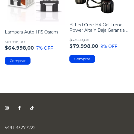
Bi Led Cree H4 Gol Trend
Power Alta Y Baja Garantia 2
Lampara Auto H15 Osram
Años
$87.998,00
$69.998,00
$79.998,00
9
% OFF
$64.998,00
7
% OFF
5491133277222