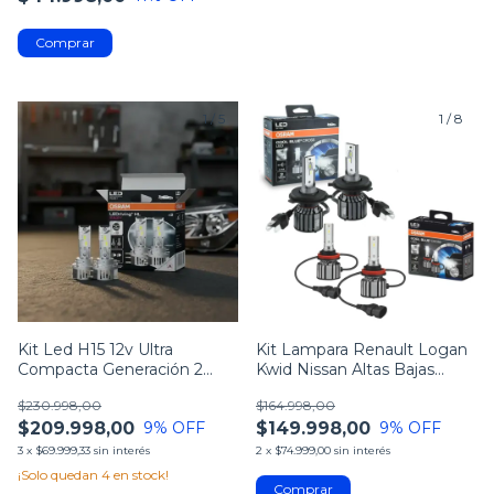
1
/
5
1
/
8
Kit Led H15 12v Ultra
Kit Lampara Renault Logan
Compacta Generación 2
Kwid Nissan Altas Bajas
Osram
Antinieblas Osram +t10 led
$230.998,00
$164.998,00
$209.998,00
$149.998,00
9
% OFF
9
% OFF
3
x
$69.999,33
sin interés
2
x
$74.999,00
sin interés
¡Solo quedan
4
en stock!