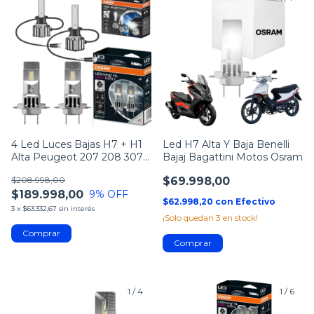
4 Led Luces Bajas H7 + H1
Led H7 Alta Y Baja Benelli
Alta Peugeot 207 208 307
Bajaj Bagattini Motos Osram
308
$208.998,00
$69.998,00
$189.998,00
9
% OFF
$62.998,20
con
Efectivo
3
x
$63.332,67
sin interés
¡Solo quedan
3
en stock!
1
/
4
1
/
6