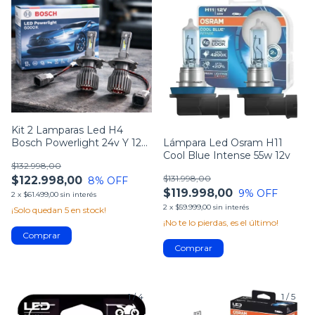
Kit 2 Lamparas Led H4
Bosch Powerlight 24v Y 12V
Lámpara Led Osram H11
6000k
Cool Blue Intense 55w 12v
$132.998,00
$131.998,00
$122.998,00
8
% OFF
$119.998,00
9
% OFF
2
x
$61.499,00
sin interés
2
x
$59.999,00
sin interés
¡Solo quedan
5
en stock!
¡No te lo pierdas, es el último!
1
/
4
1
/
5