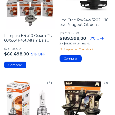
Led Cree Psx24w 5202 H16-
psx Peugeot Citroen
Rompe-niebla Aux
$209.998,00
Lampara H4 x10 Osram 12v
$189.998,00
10
% OFF
60/55w P43t Alta Y Baja
3
x
$63.332,67
sin interés
Bilux Alemana - (copia)
$73.148,00
¡Solo quedan
2
en stock!
$66.498,00
9
% OFF
1
/
6
1
/
6