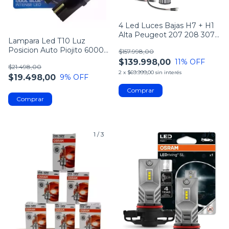
4 Led Luces Bajas H7 + H1
Alta Peugeot 207 208 307
Lampara Led T10 Luz
308
Posicion Auto Piojito 6000k
$157.998,00
12v Par X2
$139.998,00
11
% OFF
$21.498,00
2
x
$69.999,00
sin interés
$19.498,00
9
% OFF
1
/
3
1
/
6