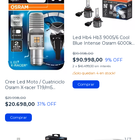
Led Hb4 Hb3 9005/6 Cool
Blue Intense Osram 6000k
12v Smyra
$99.998,00
$90.998,00
9
% OFF
2
x
$45.499,00
sin interés
¡Solo quedan
4
en stock!
Cree Led Moto / Cuatriciclo
Osram X-racer T19/m5
Raptor/110
$29.998,00
$20.698,00
31
% OFF
1
/
4
1
/
7