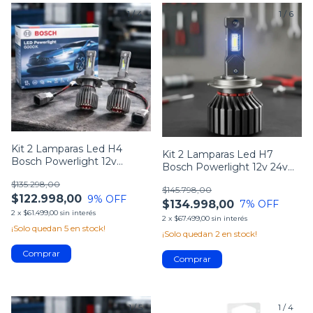
1
/
4
1
/
6
Kit 2 Lamparas Led H4
Kit 2 Lamparas Led H7
Bosch Powerlight 12v
Bosch Powerlight 12v 24v
6000k
6000k
$135.298,00
$145.798,00
$122.998,00
9
% OFF
$134.998,00
7
% OFF
2
x
$61.499,00
sin interés
2
x
$67.499,00
sin interés
¡Solo quedan
5
en stock!
¡Solo quedan
2
en stock!
1
/
5
1
/
4