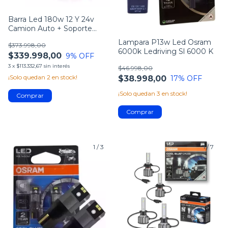
Barra Led 180w 12 Y 24v
Camion Auto + Soporte
Camioneta
Lampara P13w Led Osram
$373.998,00
6000k Ledriving Sl 6000 K
$339.998,00
9
% OFF
3
x
$113.332,67
sin interés
$46.998,00
¡Solo quedan
2
en stock!
$38.998,00
17
% OFF
¡Solo quedan
3
en stock!
1
/
3
1
/
7