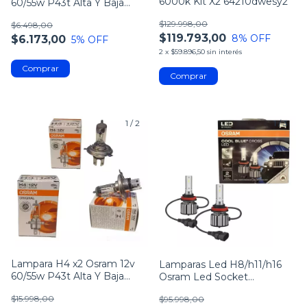
6000k Kit X2 64210dwesy2
60/55w P43t Alta Y Baja
Bilux Alemana
$129.998,00
$6.498,00
$119.793,00
8
% OFF
$6.173,00
5
% OFF
2
x
$59.896,50
sin interés
1
/
2
1
/
3
Lampara H4 x2 Osram 12v
Lamparas Led H8/h11/h16
60/55w P43t Alta Y Baja
Osram Led Socket
Bilux Alemana
Antinieblas X2 Unid
$15.998,00
$95.998,00