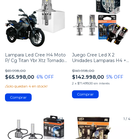
Lampara Led Cree H4 Moto
Juego Cree Led X 2
P/ Cg Titan Ybr Xtz Tornado
Unidades Lamparas H4 +
Twister
T10 Osram
$69.998,00
$149.998,00
$65.998,00
$142.998,00
6
% OFF
5
% OFF
2
x
$71.499,00
sin interés
¡Solo quedan
4
en stock!
1
/
3
1
/
4