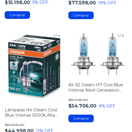
$15.198,00
5
% OFF
$77.598,00
19
% OFF
1
/
4
1
/
3
Kit X2 Osram H7 Cool Blue
Intense Next Generation
5000k
$59.998,00
$54.706,00
9
% OFF
Lámparas H4 Osram Cool
Blue Intense 5000k Alta
Baja Junta X2
$50.598,00
$44.998,00
11
% OFF