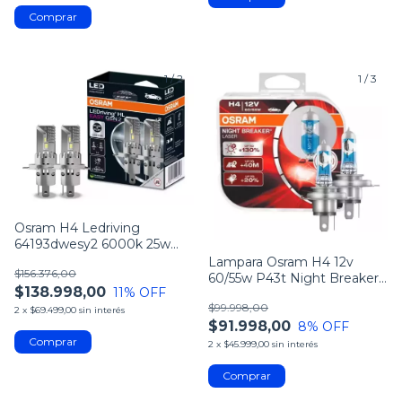
1
/
2
1
/
3
Osram H4 Ledriving
64193dwesy2 6000k 25w
Led
Lampara Osram H4 12v
$156.376,00
60/55w P43t Night Breaker
$138.998,00
11
% OFF
Laser Smyra
$99.998,00
2
x
$69.499,00
sin interés
$91.998,00
8
% OFF
2
x
$45.999,00
sin interés