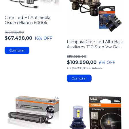
Cree Led H1 Antiniebla
Osram Blanco 6000k
$79.998,00
$67.498,00
16
% OFF
Lampara Cree Led Alta Baja
Auxiliares T10 Stop Vw Gol
Trend
$119.998,00
$109.998,00
8
% OFF
2
x
$54.999,00
sin interés
1
/
4
1
/
4