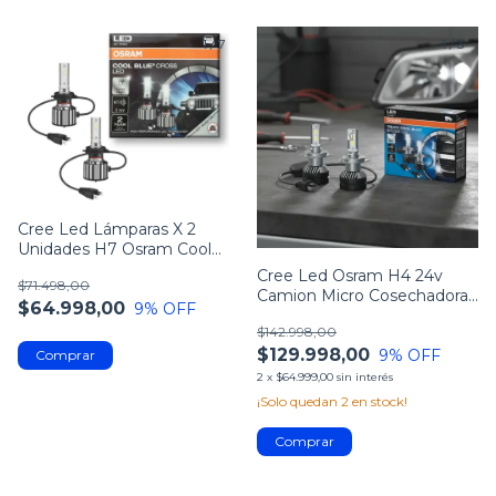
1
/
7
1
/
3
Cree Led Lámparas X 2
Unidades H7 Osram Cool
Blue Nueva generacion
Cree Led Osram H4 24v
$71.498,00
Camion Micro Cosechadoras
$64.998,00
9
% OFF
Garantía 2 A
$142.998,00
$129.998,00
9
% OFF
2
x
$64.999,00
sin interés
¡Solo quedan
2
en stock!