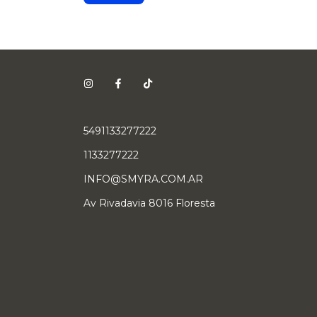
5491133277222
1133277222
INFO@SMYRA.COM.AR
Av Rivadavia 8016 Floresta