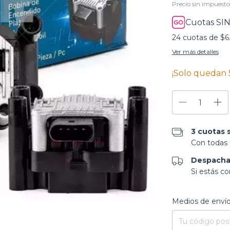
Precio sin impuest
Cuotas SIN
24
cuotas de
$6
Ver más detalles
¡Solo quedan
3 cuotas s
Con todas l
Despacha
Si estás c
Entregas para el CP
Medios de enví