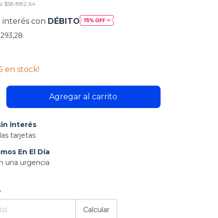
os
$58.882,64
 interés con
DÉBITO
.293,28
5
en stock!
in interés
as tarjetas
mos En El Día
on una urgencia
:
Cambiar CP
o
Calcular