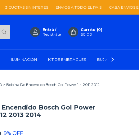
S SIN INTERES
ENVIOS A TODO EL PAIS
CABA ENVIOS EN EL DIA
Entrá
/
Carrito
(
0
)
Registráte
$0,00
ILUMINACIÓN
KIT DE EMBRAGUES
BUJIAS Y CABLES
O
>
Bobina De Encendido Bosch Gol Power 1.4 2011 2012
 Encendido Bosch Gol Power
012 2013 2014
0
9
% OFF