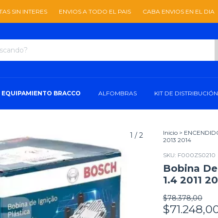
ERES
ENVIOS A TODO EL PAIS
CABA ENVIOS EN EL DIA
3 CUOTA
EQUIPAMIENTO BRACCO
ALFOMBRAS
KIT DE DISTRIBUCIÓN
Inicio
>
ENCENDID
1
/
2
2013 2014
SKU:
F000ZS0210
Bobina De
1.4 2011 2
$78.378,00
$71.248,0