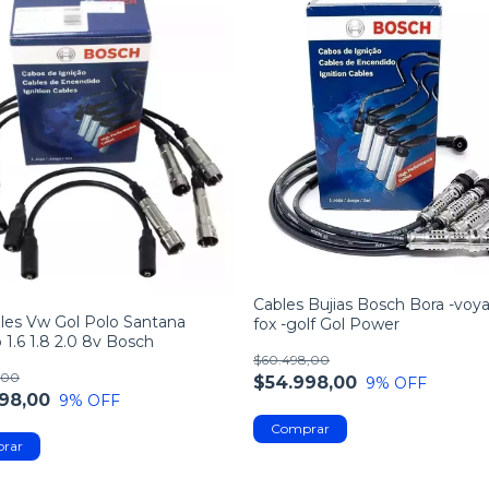
Cables Bujias Bosch Bora -voy
bles Vw Gol Polo Santana
fox -golf Gol Power
 1.6 1.8 2.0 8v Bosch
$60.498,00
,00
$54.998,00
9
% OFF
98,00
9
% OFF