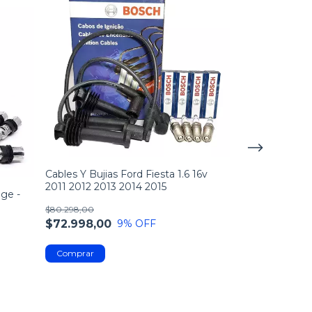
Cables Y Bujias Ford Fiesta 1.6 16v
2011 2012 2013 2014 2015
age -
$80.298,00
$72.998,00
9
% OFF
Kit Cables Bo
Gol Trend / Su
$79.198,00
$71.998,00