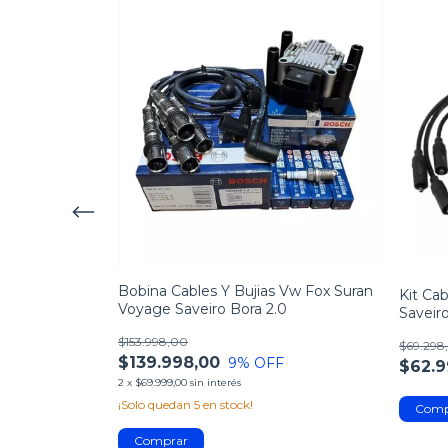
Bobina Cables Y Bujias Vw Fox Suran
iat Palio Siena
Kit Ca
Voyage Saveiro Bora 2.0
Saveiro
$153.998,00
$69.298
$139.998,00
9
% OFF
$62.9
2
x
$69.999,00
sin interés
¡Solo quedan
5
en stock!