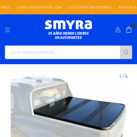
CABA ENVIOS EN EL DIA
3 CUOTAS SIN INTERES
ENVIOS A TODO E
0
1
/
6