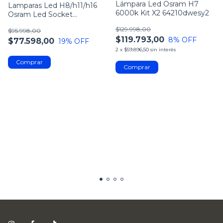
Lámpara Led Osram H7
Lamparas Led H8/h11/h16
6000k Kit X2 64210dwesy2
Osram Led Socket
Antinieblas X2 Unid
$129.998,00
$95.998,00
$119.793,00
8
% OFF
$77.598,00
19
% OFF
2
x
$59.896,50
sin interés