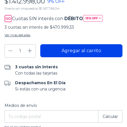
$1.412.998,00
9
% OFF
Precio sin impuestos
$1.167.766,94
Cuotas SIN interés con
DÉBITO
3
cuotas sin interés de
$470.999,33
Ver más detalles
3 cuotas sin interés
Con todas las tarjetas
Despachamos En El Día
Si estás con una urgencia
Entregas para el CP:
Cambiar CP
Medios de envío
Calcular
No sé mi código postal