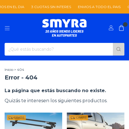
S EN EL DIA
3 CUOTAS SIN INTERES
ENVIOS A TODO EL PAIS
C
0
Inicio
>
404
Error - 404
La página que estás buscando no existe.
Quizás te interesen los siguientes productos.
GRATIS
GRATIS