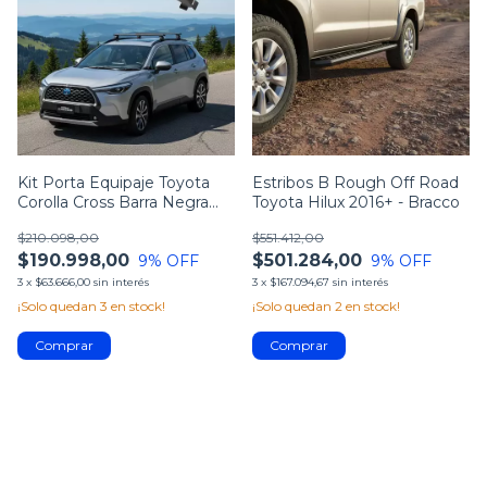
Kit Porta Equipaje Toyota
Estribos B Rough Off Road
Corolla Cross Barra Negra
Toyota Hilux 2016+ - Bracco
Bracco
$210.098,00
$551.412,00
$190.998,00
$501.284,00
9
% OFF
9
% OFF
3
x
$63.666,00
sin interés
3
x
$167.094,67
sin interés
¡Solo quedan
3
en stock!
¡Solo quedan
2
en stock!