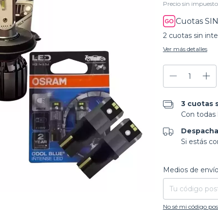
Precio sin impuest
Cuotas SIN
2
cuotas sin int
Ver más detalles
3 cuotas s
Con todas l
Despacha
Si estás c
Entregas para el CP
Medios de enví
No sé mi código pos