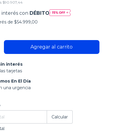
os
$90.907,44
 interés con
DÉBITO
erés de
$54.999,00
in interés
as tarjetas
mos En El Día
on una urgencia
:
Cambiar CP
o
Calcular
tal