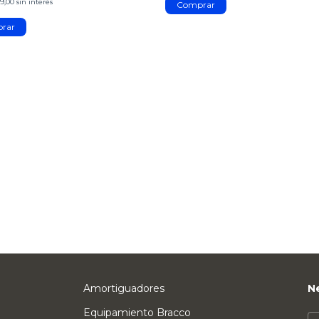
9,00
sin interés
Amortiguadores
N
Equipamiento Bracco