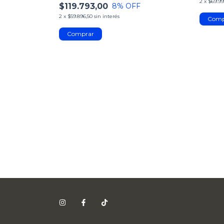
2
x
$69.99
$119.793,00
8
% OFF
2
x
$59.896,50
sin interés