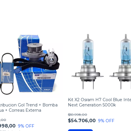
Kit X2 Osram H7 Cool Blue Int
stribucion Gol Trend + Bomba
Next Generation 5000k
a + Correas Externa
$59.998,00
8,00
$54.706,00
9
% OFF
998,00
9
% OFF