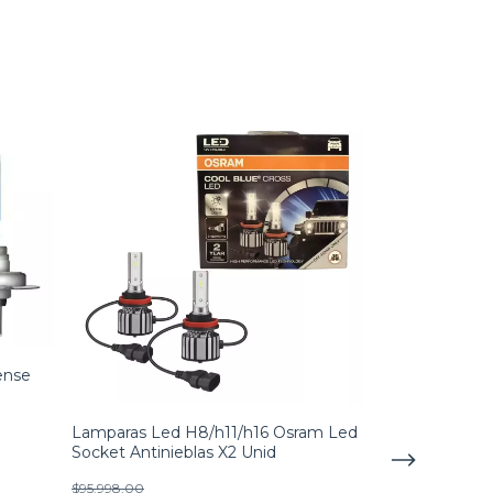
ense
Lamparas Led H8/h11/h16 Osram Led
Socket Antinieblas X2 Unid
$95.998,00