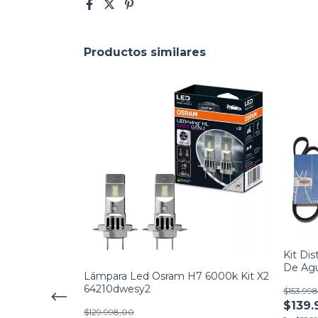
Productos similares
ticas Vw Fox
e
Kit Di
De Agu
Lámpara Led Osram H7 6000k Kit X2
64210dwesy2
$153.99
$139.
$129.998,00