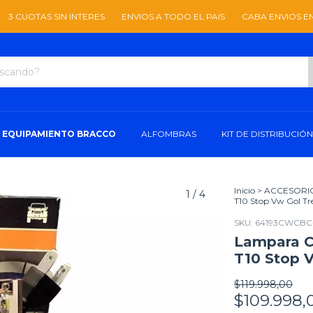
S SIN INTERES
ENVIOS A TODO EL PAIS
CABA ENVIOS EN EL DIA
EQUIPAMIENTO BRACCO
ALFOMBRAS
KIT DE DISTRIBUCIÓN
Inicio
>
ACCESORI
1
/
4
T10 Stop Vw Gol Tr
SKU:
64193CWCBC
Lampara Cr
T10 Stop 
$119.998,00
$109.998,