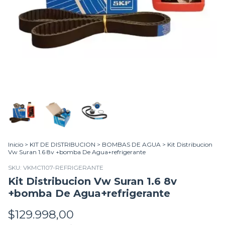
Inicio
>
KIT DE DISTRIBUCION
>
BOMBAS DE AGUA
>
Kit Distribucion
Vw Suran 1.6 8v +bomba De Agua+refrigerante
SKU:
VKMC1107-REFRIGERANTE
Kit Distribucion Vw Suran 1.6 8v
+bomba De Agua+refrigerante
$129.998,00