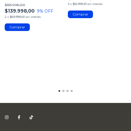
Externa
3
x
$55.999,33
sin interés
$153.998,00
$139.998,00
9
% OFF
2
x
$69.999,00
sin interés