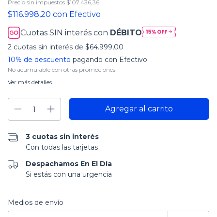
Precio sin impuestos
$107.436,36
$116.998,20
con
Efectivo
Cuotas SIN interés con
DÉBITO
2
cuotas sin interés de
$64.999,00
10% de descuento
pagando con Efectivo
No acumulable con otras promociones
Ver más detalles
3 cuotas sin interés
Con todas las tarjetas
Despachamos En El Día
Si estás con una urgencia
Entregas para el CP:
Cambiar CP
Medios de envío