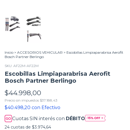
Inicio
>
ACCESORIOS VEHICULAR
>
Escobillas Limpiaparabrisa Aerofit
Bosch Partner Berlingo
SKU:
AF22M-AF22M
Escobillas Limpiaparabrisa Aerofit
Bosch Partner Berlingo
$44.998,00
Precio sin impuestos
$37.188,43
$40.498,20
con
Efectivo
Cuotas SIN interés con
DÉBITO
24
cuotas de
$3.974,64