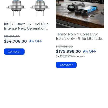
Kit X2 Osram H7 Cool Blue
Intense Next Generation
5000k
Tensor Poliv Y Correa Vw
$59.998,00
Bora 2.0 8v 1.9 Tdi 1.8t Todos
$54.706,00
9
% OFF
Gates
$197.998,00
$179.998,00
9
% OFF
3
x
$59.999,33
sin interés