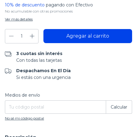
10% de descuento
pagando con Efectivo
No acumulable con otras promociones
Ver más detalles
3 cuotas sin interés
Con todas las tarjetas
Despachamos En El Día
Si estás con una urgencia
Entregas para el CP:
Cambiar CP
Medios de envío
Calcular
No sé mi código postal