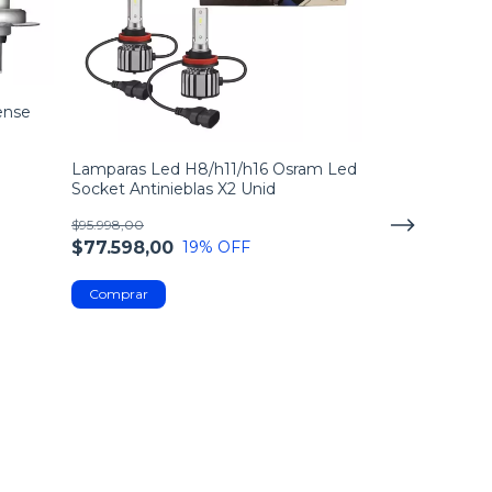
ense
Kit Distribuci
De Agua + Cor
Lamparas Led H8/h11/h16 Osram Led
Socket Antinieblas X2 Unid
$153.998,00
$139.998,00
$95.998,00
2
x
$69.999,00
sin in
$77.598,00
19
% OFF