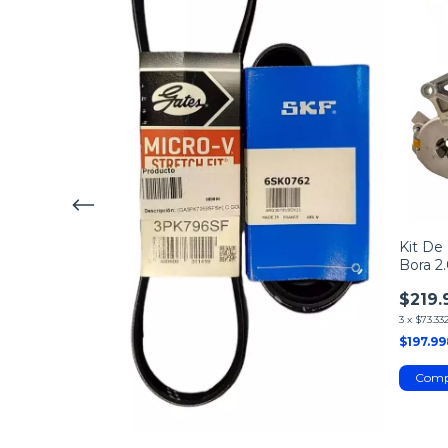
alio Novo 2014
o
Kit De 
!
Bora 2
$219.
3
x
$73.33
$197.9