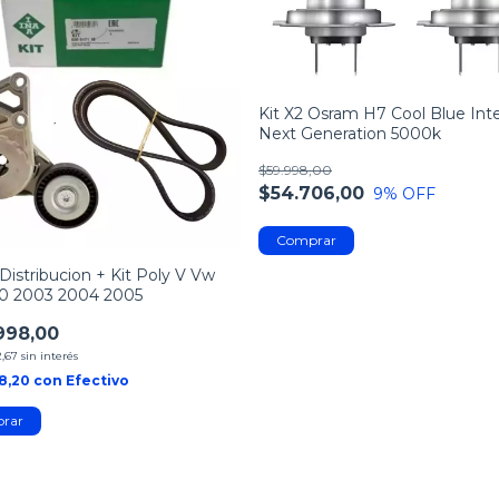
Kit X2 Osram H7 Cool Blue Int
Next Generation 5000k
$59.998,00
$54.706,00
9
% OFF
Distribucion + Kit Poly V Vw
.0 2003 2004 2005
998,00
2,67
sin interés
98,20
con
Efectivo