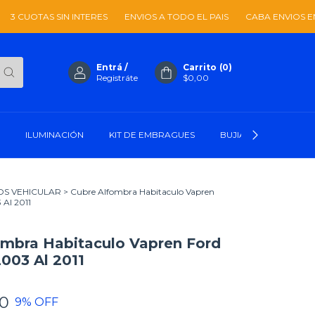
SIN INTERES
ENVIOS A TODO EL PAIS
CABA ENVIOS EN EL DIA
Entrá
/
Carrito
(
0
)
Registráte
$0,00
ILUMINACIÓN
KIT DE EMBRAGUES
BUJIAS Y CABLES
OS VEHICULAR
>
Cubre Alfombra Habitaculo Vapren
 Al 2011
ombra Habitaculo Vapren Ford
003 Al 2011
00
9
% OFF