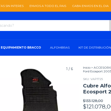
RES
ENVIOS A TODO EL PAIS
CABA ENVIOS EN EL DIA
3 CUOTAS 
EQUIPAMIENTO BRACCO
ALFOMBRAS
KIT DE DISTRIBUCIÓN
Inicio
>
ACCESORI
1
/
6
Ford Ecosport 2003
SKU:
VAP1725
Cubre Alf
Ecosport 2
$133.128,00
$121.078,