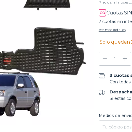
Precio sin impuest
Cuotas SIN
2
cuotas sin int
Ver más detalles
¡Solo quedan
3 cuotas s
Con todas l
Despacha
Si estás c
Entregas para el CP
Medios de enví