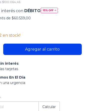
os
$100.064,46
 interés con
DÉBITO
erés de
$60.539,00
2
en stock!
in interés
as tarjetas
mos En El Día
on una urgencia
:
Cambiar CP
o
Calcular