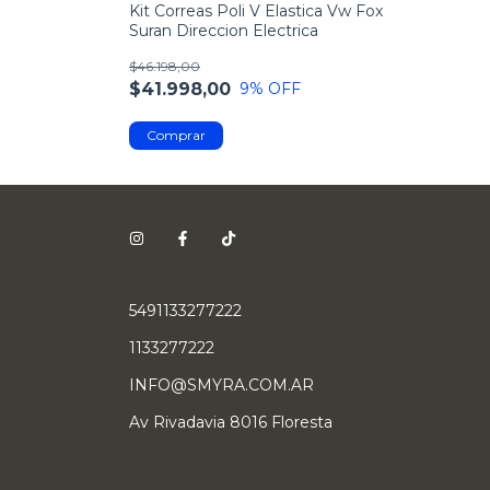
Kit Correas Poli V Elastica Vw Fox
Suran Direccion Electrica
$46.198,00
$41.998,00
9
% OFF
5491133277222
1133277222
INFO@SMYRA.COM.AR
Av Rivadavia 8016 Floresta