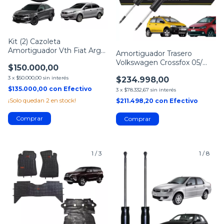
Kit (2) Cazoleta
Amortiguador Vth Fiat Argo
Amortiguador Trasero
/ Cronos Fiorino
Volkswagen Crossfox 05/
$150.000,00
Suran Cross
3
x
$50.000,00
sin interés
$234.998,00
$135.000,00
con
Efectivo
3
x
$78.332,67
sin interés
¡Solo quedan
2
en stock!
$211.498,20
con
Efectivo
Comprar
1
/
3
1
/
8