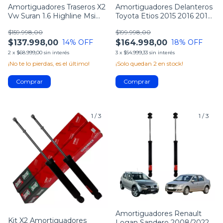
Amortiguadores Traseros X2
Amortiguadores Delanteros
Vw Suran 1.6 Highline Msi
Toyota Etios 2015 2016 2017
2014
2018
$159.998,00
$199.998,00
$137.998,00
$164.998,00
14
% OFF
18
% OFF
2
x
$68.999,00
sin interés
3
x
$54.999,33
sin interés
¡No te lo pierdas, es el último!
¡Solo quedan
2
en stock!
1
/
3
1
/
3
Amortiguadores Renault
Kit X2 Amortiguadores
Logan Sandero 2008/2022