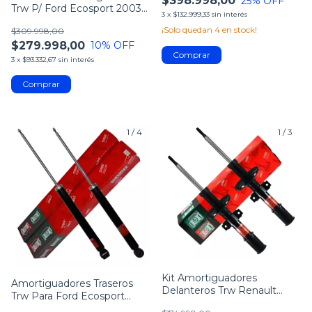
$398.998,00
25
% OFF
Trw P/ Ford Ecosport 2003-
3
x
$132.999,33
sin interés
12 4x2
¡Solo quedan
4
en stock!
$309.998,00
$279.998,00
10
% OFF
3
x
$93.332,67
sin interés
1
/
4
1
/
3
Kit Amortiguadores
Amortiguadores Traseros
Delanteros Trw Renault
Trw Para Ford Ecosport
Duster 4x2 4x4
2003 - 2012