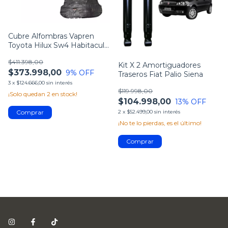
Cubre Alfombras Vapren
Toyota Hilux Sw4 Habitaculo
+ Baul
$411.398,00
Kit X 2 Amortiguadores
$373.998,00
9
% OFF
Traseros Fiat Palio Siena
3
x
$124.666,00
sin interés
$119.998,00
¡Solo quedan
2
en stock!
$104.998,00
13
% OFF
2
x
$52.499,00
sin interés
¡No te lo pierdas, es el último!