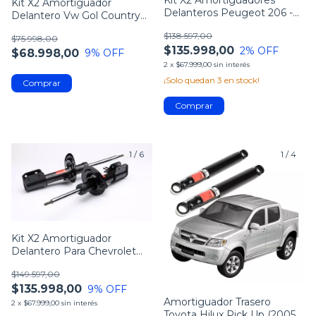
Kit X2 Amortiguadores
Kit X2 Amortiguador
Delanteros Peugeot 206 -
Delantero Vw Gol Country
Desde 1999/
/gol Power Gol
$138.597,00
$75.998,00
$135.998,00
2
% OFF
$68.998,00
9
% OFF
2
x
$67.999,00
sin interés
¡Solo quedan
3
en stock!
1
/
6
1
/
4
Kit X2 Amortiguador
Delantero Para Chevrolet
Corsa 2 Meriva
$149.597,00
$135.998,00
9
% OFF
Amortiguador Trasero
2
x
$67.999,00
sin interés
Toyota Hilux Pick Up (2005-