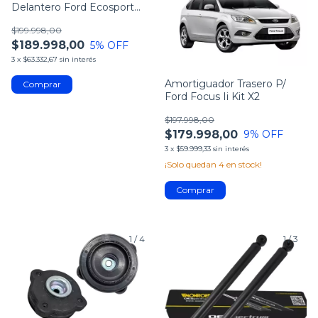
Delantero Ford Ecosport
4x2 2013 +
$199.998,00
$189.998,00
5
% OFF
3
x
$63.332,67
sin interés
Amortiguador Trasero P/
Ford Focus Ii Kit X2
$197.998,00
$179.998,00
9
% OFF
3
x
$59.999,33
sin interés
¡Solo quedan
4
en stock!
1
/
4
1
/
3