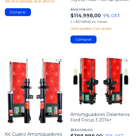
¡No te lo pierdas, es el último!
2015) Trw
$126.998,00
$114.998,00
9
% OFF
2
x
$57.499,00
sin interés
¡Solo quedan
2
en stock!
1
/
3
1
/
6
Amortiguadores Delanteros
Ford Focus 3 2014+
$534.998,00
Kit Cuatro Amortiguadores