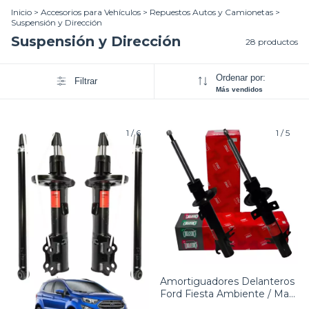
Inicio
>
Accesorios para Vehículos
>
Repuestos Autos y Camionetas
>
Suspensión y Dirección
Suspensión y Dirección
28 productos
Ordenar por:
Filtrar
Más vendidos
1
/
6
1
/
5
Amortiguadores Delanteros
Ford Fiesta Ambiente / Max
Kit X2