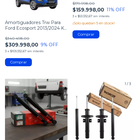
$179.998,00
$159.998,00
11
% OFF
3
x
$53.332,67
sin interés
Amortiguadores Trw Para
¡Solo quedan
5
en stock!
Ford Ecosport 2013/2024 Kit
X4
$340.498,00
$309.998,00
9
% OFF
3
x
$103.332,67
sin interés
1
/
4
1
/
3