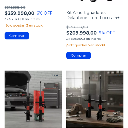
2008-12
$275.998,00
Kit Amortiguadores
$259.998,00
6
% OFF
Delanteros Ford Focus 14+
3
x
$86.666,00
sin interés
Original Trw
¡Solo quedan
3
en stock!
$230.998,00
$209.998,00
9
% OFF
3
x
$69.999,33
sin interés
¡Solo quedan
5
en stock!
1
/
4
1
/
3