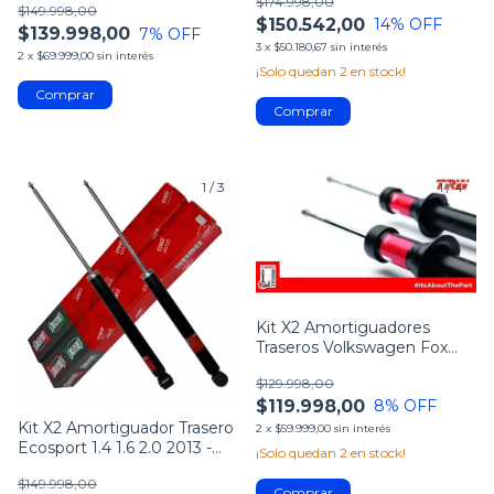
$174.998,00
$149.998,00
$150.542,00
14
% OFF
$139.998,00
7
% OFF
3
x
$50.180,67
sin interés
2
x
$69.999,00
sin interés
¡Solo quedan
2
en stock!
1
/
3
1
/
4
Kit X2 Amortiguadores
Traseros Volkswagen Fox
Suran
$129.998,00
$119.998,00
8
% OFF
Kit X2 Amortiguador Trasero
2
x
$59.999,00
sin interés
Ecosport 1.4 1.6 2.0 2013 -
¡Solo quedan
2
en stock!
2024
$149.998,00