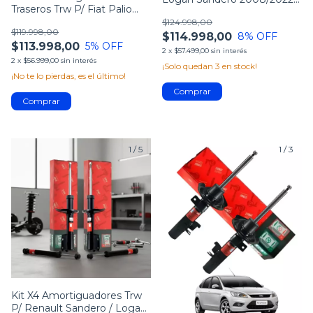
Traseros Trw P/ Fiat Palio
Tras
Nuevo 2012+
$124.998,00
$119.998,00
$114.998,00
8
% OFF
$113.998,00
5
% OFF
2
x
$57.499,00
sin interés
2
x
$56.999,00
sin interés
¡Solo quedan
3
en stock!
¡No te lo pierdas, es el último!
1
/
5
1
/
3
Kit X4 Amortiguadores Trw
P/ Renault Sandero / Logan