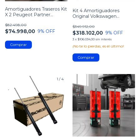
Amortiguadores Traseros Kit
Kit 4 Amortiguadores
X 2 Peugeot Partner
Original Volkswagen
Berlingo
Suran/fox 1.6
$82.498,00
$349.912,00
$74.998,00
9
% OFF
$318.102,00
9
% OFF
3
x
$106.034,00
sin interés
¡No te lo pierdas, es el último!
1
/
4
1
/
3