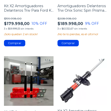
Kit X2 Amortiguadores
Amortiguadores Delanteros
Delanteros Trw Para Ford Ka
Trw Onix Sonic Spin Prisma
Kd 16/...
Cobalt
$199.998,00
$208.998,00
$179.998,00
$189.998,00
10
% OFF
9
% OFF
3
x
$59.999,33
sin interés
3
x
$63.332,67
sin interés
¡Solo quedan
2
en stock!
¡No te lo pierdas, es el último!
1
/
4
1
/
7