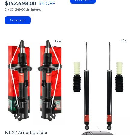
$142.498,00
5
% OFF
2
x
$71.249,00
sin interés
1
/
4
1
/
3
Kit X2 Amortiguador